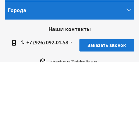
нашей
Политикой обработки персональных
Города
данных.
Если вы не хотите, чтобы ваши данные
обрабатывались, настройте ограничения в браузере
Наши контакты
или покиньте сайт.
+7 (926) 092-01-58
Заказать звонок
chechnya@gidrolica.ru
Региональное представительство Gidrolica в г.
Грозный, 364042, Чеченская Республика, г.
Грозный, 1 Самашкинский пер, дом № 5, кв.12
2005 - 2026 © Гидролика производство дренажных
систем в Грозном
Разработка и продвижение - ЭВРИКА