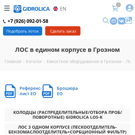
0
EN
+7 (926) 092-01-58
Подобрать лоток
Сделать заказ
ЛОС в едином корпусе в Грозном
Главная
-
Каталог
-
Емкостное оборудование в Грозном
-
Лок
Референс-
Брошюра
лист EO
EO
КОЛОДЦЫ (РАСПРЕДЕЛИТЕЛЬНЫЕ/ОТБОРА ПРОБ/
ПОВОРОТНЫЕ) GIDROLICA LOS-K
ЛОС 3 ОДНОМ КОРПУСЕ (ПЕСКООТДЕЛИТЕЛЬ-
БЕНЗОМАСЛООТДЕЛИТЕЛЬ+СОРБЦИОННЫЙ ФИЛЬТР)