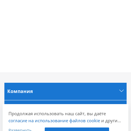
Компания
Информация
Продолжая использовать наш сайт, вы даёте
согласие на использование файлов cookie
и других
Города
пользовательских данных (включая IP-адрес,
Развернуть