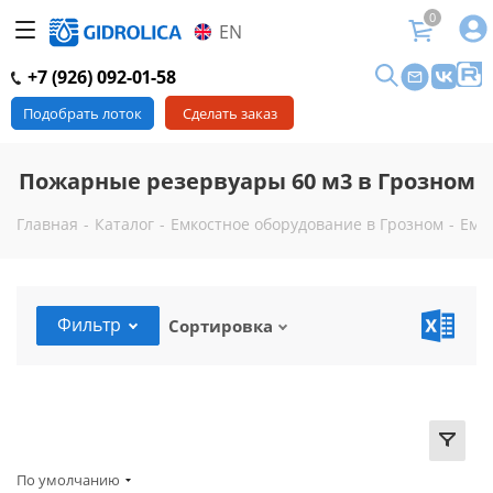
0
EN
+7 (926) 092-01-58
Подобрать лоток
Сделать заказ
Пожарные резервуары 60 м3 в Грозном
Главная
-
Каталог
-
Емкостное оборудование в Грозном
-
Емк
Фильтр
Сортировка
По умолчанию