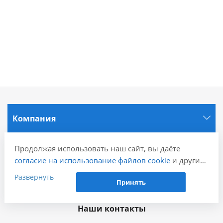
Компания
Информация
Продолжая использовать наш сайт, вы даёте
согласие на использование файлов cookie
и других
пользовательских данных (включая IP-адрес,
Развернуть
Города
Принять
сведения о местоположении, устройстве, действиях
на сайте и т. п.) для функционирования сайта,
проведения статистических исследований,
Наши контакты
ретаргетинга и использования систем аналитики