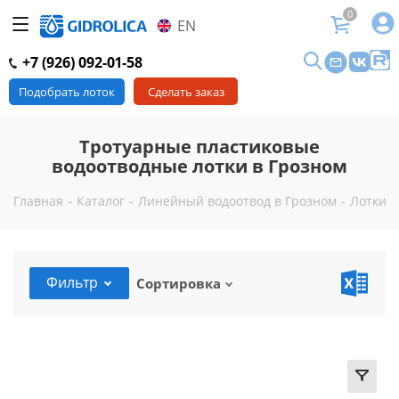
0
EN
+7 (926) 092-01-58
Подобрать лоток
Сделать заказ
Тротуарные пластиковые
водоотводные лотки в Грозном
Главная
-
Каталог
-
Линейный водоотвод в Грозном
-
Лотки в
Фильтр
Сортировка