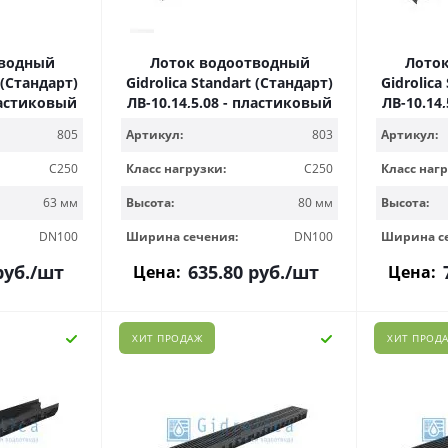
тводный
Лоток водоотводный
Лото
 (Стандарт)
Gidrolica Standart (Стандарт)
Gidrolica
пластиковый
ЛВ-10.14,5.08 - пластиковый
ЛВ-10.14
805
Артикул:
803
Артикул:
C250
Класс нагрузки:
C250
Класс нагр
63 мм
Высота:
80 мм
Высота:
DN100
Ширина сечения:
DN100
Ширина с
уб.
/шт
635.80
руб.
/шт
Цена:
Цена:
ХИТ ПРОДАЖ
ХИТ ПРОД