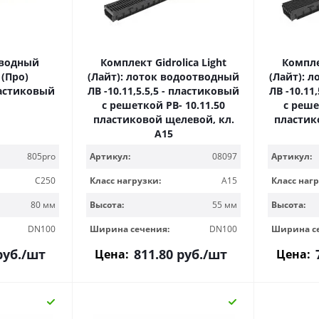
тводный
Комплект Gidrolica Light
Комплек
 (Про)
(Лайт): лоток водоотводный
(Лайт): 
пластиковый
ЛВ -10.11,5.5,5 - пластиковый
ЛВ -10.11
с решеткой РВ- 10.11.50
с реше
пластиковой щелевой, кл.
пластик
A15
805pro
Артикул:
08097
Артикул:
C250
Класс нагрузки:
A15
Класс нагр
80 мм
Высота:
55 мм
Высота:
DN100
Ширина сечения:
DN100
Ширина с
уб.
/шт
811.80
руб.
/шт
Цена:
Цена: