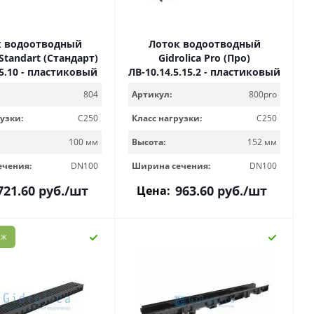
к водоотводный
Лоток водоотводный
 Standart (Стандарт)
Gidrolica Pro (Про)
,5.10 - пластиковый
ЛВ-10.14,5.15,2 - пластиковый
804
Артикул:
800pro
узки:
C250
Класс нагрузки:
C250
100 мм
Высота:
152 мм
ечения:
DN100
Ширина сечения:
DN100
721.60
руб.
/шт
963.60
руб.
/шт
Цена:
АЖ