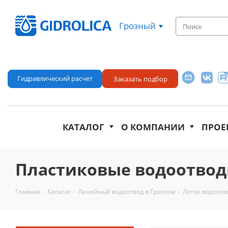
Грозный
Гидравлический расчет
Заказать подбор
КАТАЛОГ
О КОМПАНИИ
ПРОЕ
Пластиковые водоотвод
Главная
-
Каталог
-
Линейный водоотвод в Грозном
-
Лотки водоотв