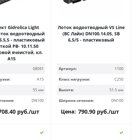
т Gidrolica Light
Лоток водоотводный VS Line
лоток водоотводный
(ВС Лайн) DN100.14.05, SB
,5.5,5 - пластиковый
6,5/5 - пластиковый
ткой РВ- 10.11.50
овой ячеистой, кл.
A15
08091
Артикул:
1100
узки:
A15
Класс нагрузки:
C250
55 мм
Высота:
51.5 мм
ечения:
DN100
Ширина сечения:
DN100
708.40
руб.
/шт
790.90
руб.
/шт
Цена: