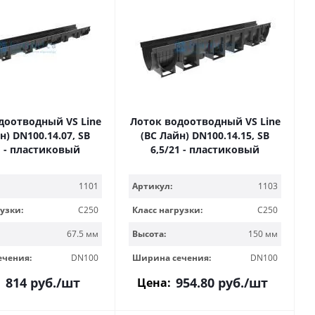
доотводный VS Line
Лоток водоотводный VS Line
н) DN100.14.07, SB
(ВС Лайн) DN100.14.15, SB
1 - пластиковый
6,5/21 - пластиковый
1101
Артикул:
1103
узки:
C250
Класс нагрузки:
C250
67.5 мм
Высота:
150 мм
ечения:
DN100
Ширина сечения:
DN100
814
руб.
/шт
954.80
руб.
/шт
:
Цена: