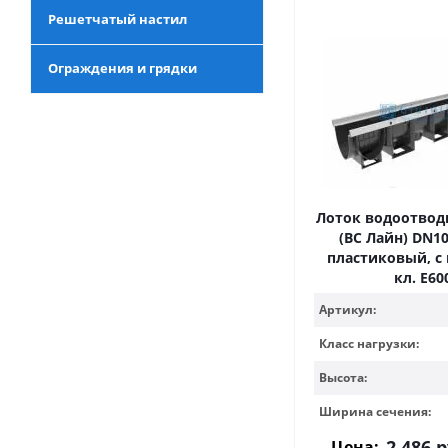
Решетчатый настил
Ограждения и грядки
Лоток водоотводн
(ВС Лайн) DN100
пластиковый, с 
кл. Е60
Артикул:
Класс нагрузки:
Высота:
Ширина сечения:
2 486
р
Цена: