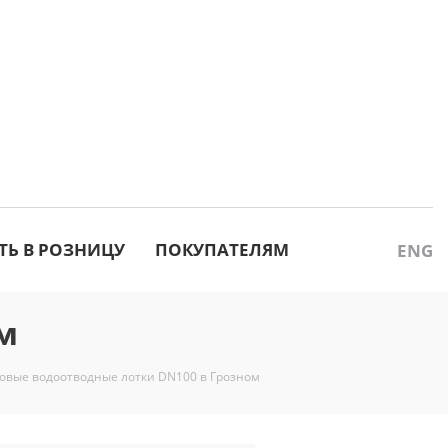
ТЬ В РОЗНИЦУ
ПОКУПАТЕЛЯМ
ENG
м
овые водоотводные лотки DN100 в Грозном