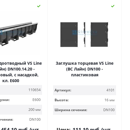
доотводный VS Line
Заглушка торцевая VS Line
йн) DN100.14.20 -
(ВС Лайн) DN100 -
овый, с насадкой,
пластиковая
кл. Е600
110654
Артикул:
4101
узки:
E600
Высота:
16 мм
200 мм
Ширина сечения:
DN100
ечения:
DN100
 454.10
руб.
/шт
111.10
руб.
/шт
Цена: