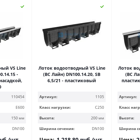
ый VS Line
Лоток водоотводный VS Line
Лоток во
.14.15 -
(ВС Лайн) DN100.14.20, SB
(ВС Ла
насадкой,
6,5/21 - пластиковый
пластик
0
110454
Артикул:
1105
Артикул:
E600
Класс нагрузки:
C250
Класс нагр
150 мм
Высота:
200 мм
Высота:
DN100
Ширина сечения:
DN100
Ширина с
уб.
/шт
1 218.80
руб.
/шт
2
Цена:
Цена: