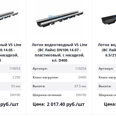
ый VS Line
Лоток водоотводный VS Line
Лоток во
.14.05 -
(ВС Лайн) DN100.14.07 -
(ВС Лай
насадкой,
пластиковый, с насадкой,
6,5/2
0
кл. D400
110053
Артикул:
110254
Артикул:
C250
Класс нагрузки:
D400
Класс нагр
53 мм
Высота:
67.5 мм
Высота:
DN100
Ширина сечения:
DN100
Ширина с
руб.
/шт
2 017.40
руб.
/шт
Цена:
Цена