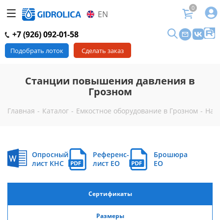
0
EN
+7 (926) 092-01-58
Подобрать лоток
Сделать заказ
Станции повышения давления в
Грозном
Главная
-
Каталог
-
Емкостное оборудование в Грозном
-
Нас
Опросный
Референс-
Брошюра
лист КНС
лист EO
EO
Сертификаты
Размеры