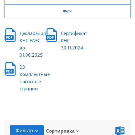
Фото
Декларация
Сертификат
КНС ЕАЭС
КНС
до
30.11.2024
01.06.2025
ЭЗ
Комплектные
насосные
станции
Фильтр
Сортировка