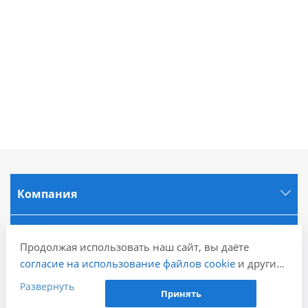
Компания
Информация
Продолжая использовать наш сайт, вы даёте
согласие на использование файлов cookie
и других
Города
пользовательских данных (включая IP-адрес,
Развернуть
Принять
сведения о местоположении, устройстве, действиях