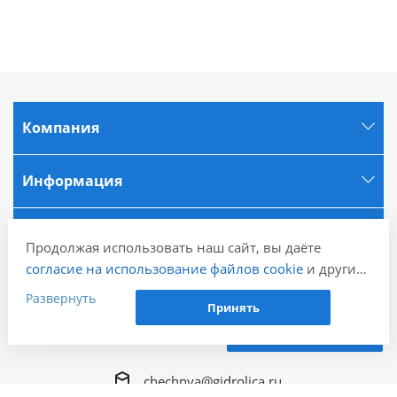
Компания
Информация
Города
Продолжая использовать наш сайт, вы даёте
согласие на использование файлов cookie
и других
Наши контакты
пользовательских данных (включая IP-адрес,
Развернуть
Принять
сведения о местоположении, устройстве, действиях
+7 (926) 092-01-58
на сайте и т. п.) для функционирования сайта,
Заказать звонок
проведения статистических исследований,
ретаргетинга и использования систем аналитики
chechnya@gidrolica.ru
(например, Яндекс.Метрика), в соответствии с