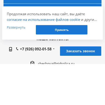
Информация
Продолжая использовать наш сайт, вы даёте
согласие на использование файлов cookie
и других
Города
пользовательских данных (включая IP-адрес,
Развернуть
Принять
сведения о местоположении, устройстве, действиях
на сайте и т. п.) для функционирования сайта,
Наши контакты
проведения статистических исследований,
ретаргетинга и использования систем аналитики
+7 (926) 092-01-58
Заказать звонок
(например, Яндекс.Метрика), в соответствии с
нашей
Политикой обработки персональных
chechnya@gidrolica.ru
данных.
Если вы не хотите, чтобы ваши данные
Региональное представительство Gidrolica в г.
обрабатывались, настройте ограничения в браузере
Грозный, 364042, Чеченская Республика, г.
или покиньте сайт.
Грозный, 1 Самашкинский пер, дом № 5, кв.12
2005 - 2026 © Гидролика производство дренажных