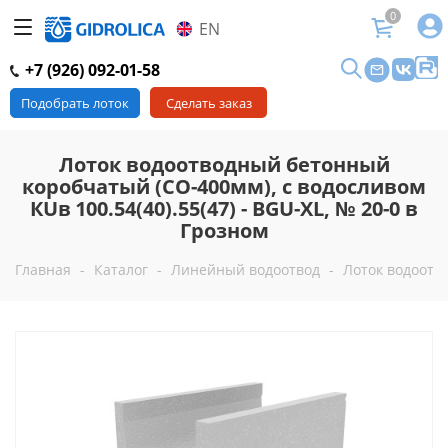
0
EN
+7 (926) 092-01-58
Подобрать лоток
Сделать заказ
Лоток водоотводный бетонный
коробчатый (СО-400мм), с водосливом
КUв 100.54(40).55(47) - BGU-XL, № 20-0 в
Грозном
Главная
-
Каталог
-
Линейный водоотвод
-
Лоток водоотво