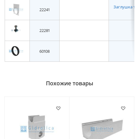
Заглушка то
22241
22281
60108
Похожие товары