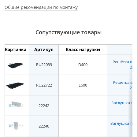
Общие рекомендации по монтажу
Сопутствующие товары
Картинка
Артикул
Класс нагрузки
Решётка вод
RU22039
D400
2203
Решётка вод
RU22722
E600
2272
Заглушка торц
22242
Заглушка торце
22240