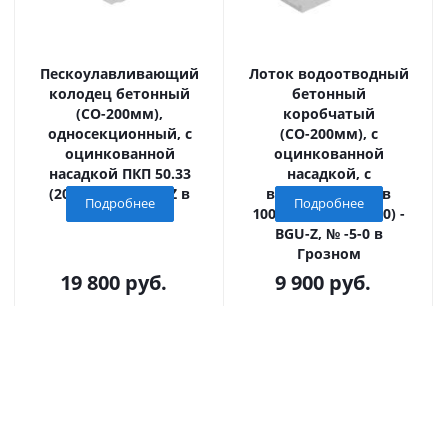
Пескоулавливающий
Лоток водоотводный
колодец бетонный
бетонный
(СО-200мм),
коробчатый
односекционный, с
(СО-200мм), с
оцинкованной
оцинкованной
насадкой ПКП 50.33
насадкой, с
(20).74(70) - BGU-Z в
водосливом КUв
Подробнее
Подробнее
Грозном
100.26,3 (20).25,5(20) -
BGU-Z, № -5-0 в
Грозном
19 800
руб.
9 900
руб.