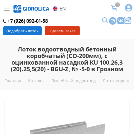
0
EN
+7 (926) 092-01-58
Подобрать лоток
Сделать заказ
Лоток водоотводный бетонный
коробчатый (СО-200мм), с
оцинкованной насадкой КU 100.26,3
(20).25,5(20) - BGU-Z, № -5-0 в Грозном
Главная
-
Каталог
-
Линейный водоотвод
-
Лоток водоотво