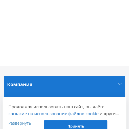
Компания
Информация
Продолжая использовать наш сайт, вы даёте
согласие на использование файлов cookie
и других
Города
пользовательских данных (включая IP-адрес,
Развернуть
Принять
сведения о местоположении, устройстве, действиях