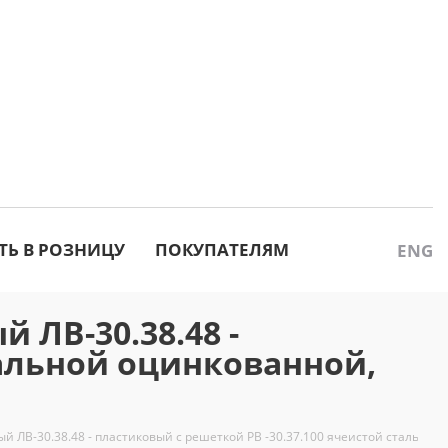
ТЬ В РОЗНИЦУ
ПОКУПАТЕЛЯМ
ENG
й ЛВ-30.38.48 -
тальной оцинкованной,
дный ЛВ-30.38.48 - пластиковый c решеткой РВ -30.37.100 ячеистой стальной