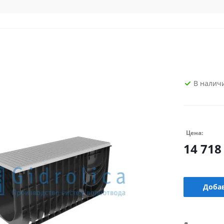
В налич
Цена:
14 718
Добав