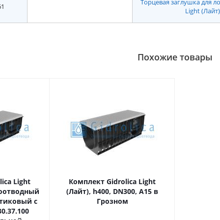
Торцевая заглушка для ло
61
Light (Лайт
Похожие товары
ica Light
Комплект Gidrolica Light
доотводный
(Лайт), h400, DN300, A15 в
стиковый c
Грозном
0.37.100