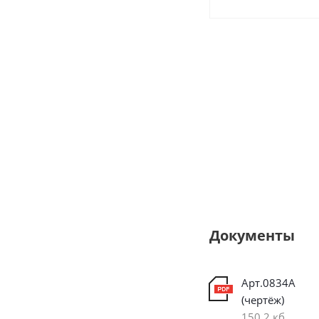
Документы
Арт.0834А
(чертёж)
150,2 кб