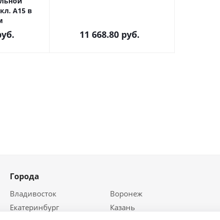
альной
кл. А15 в
м
уб.
11 668.80
руб.
Города
Владивосток
Воронеж
Екатеринбург
Казань