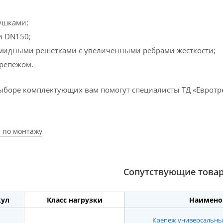
ушками;
и DN150;
идными решетками с увеличенными ребрами жесткости;
репежом.
ыборе комплектующих вам помогут специалисты ТД «Евротре
 по монтажу
Сопутствующие това
кул
Класс нагрузки
Наимено
Крепеж универсальный