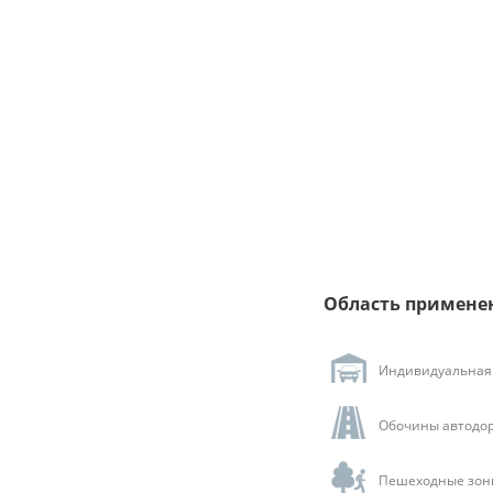
Область примене
Индивидуальная 
Обочины автодор
Пешеходные зоны