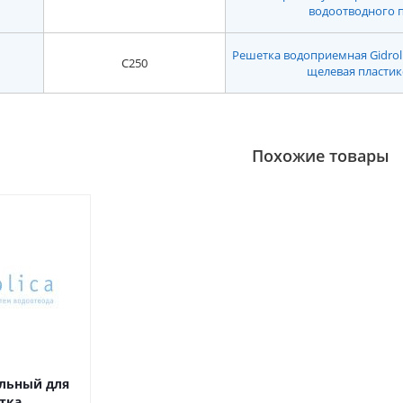
водоотводного 
Решетка водоприемная Gidrolica
C250
щелевая пластико
Похожие товары
льный для
тка