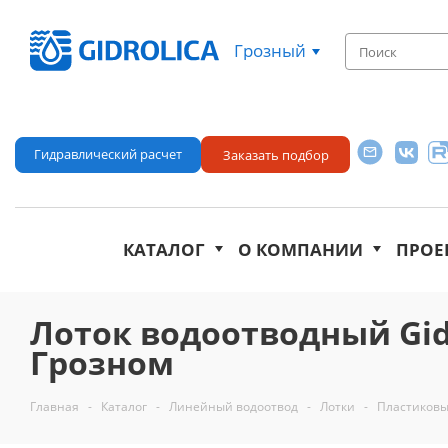
Грозный
Гидравлический расчет
Заказать подбор
КАТАЛОГ
О КОМПАНИИ
ПРОЕ
Лоток водоотводный Gidro
Грозном
Главная
-
Каталог
-
Линейный водоотвод
-
Лотки
-
Пластиковы