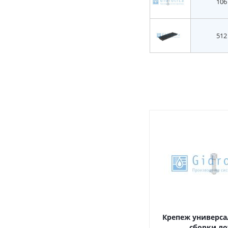
106
512
Крепеж универса
сборки ло