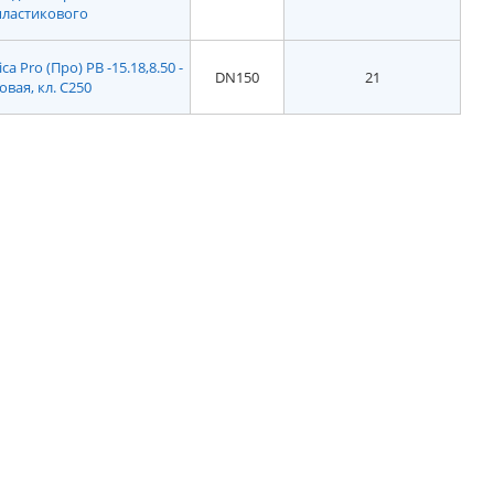
пластикового
 Pro (Про) РВ -15.18,8.50 -
DN150
21
вая, кл. С250