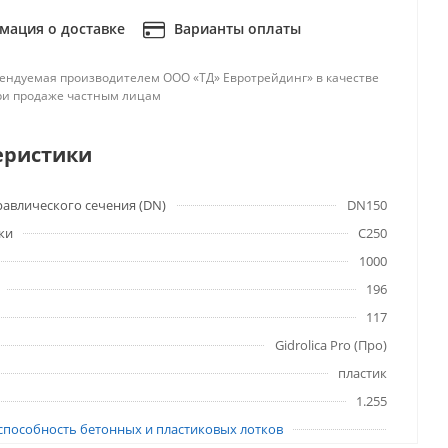
ация о доставке
Варианты оплаты
ендуемая производителем ООО «ТД» Евротрейдинг» в качестве
ри продаже частным лицам
еристики
авлического сечения (DN)
DN150
ки
C250
1000
196
117
Gidrolica Pro (Про)
пластик
1.255
способность бетонных и пластиковых лотков