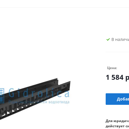
В налич
Цена:
1 584
р
Добав
Для юридич
действует с