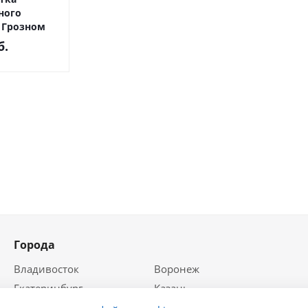
ного
 Грозном
б.
Города
Владивосток
Воронеж
Екатеринбург
Казань
Краснодар
Красноярск