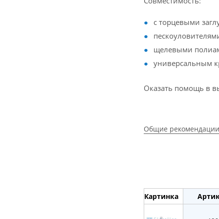
Совместимость:
с торцевыми загл
пескоуловителям
щелевыми полиам
универсальным к
Оказать помощь в в
Общие рекомендации
Картинка
Арти