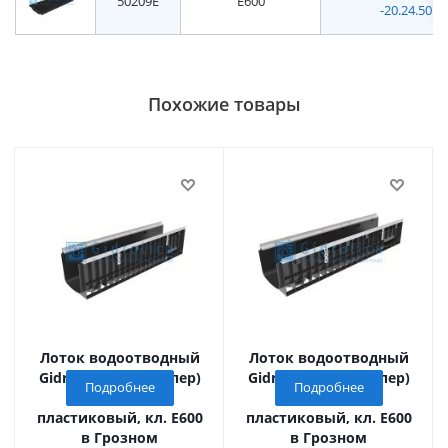
50209E
E600
-20.24.50 -
Похожие товары
Лоток водоотводный
Лоток водоотводный
Gidrolica Super (Супер)
Gidrolica Super (Супер)
Подробнее
Подробнее
ЛВ -20.24,6.25 -
ЛВ -20.24,6.20 -
пластиковый, кл. Е600
пластиковый, кл. Е600
в Грозном
в Грозном