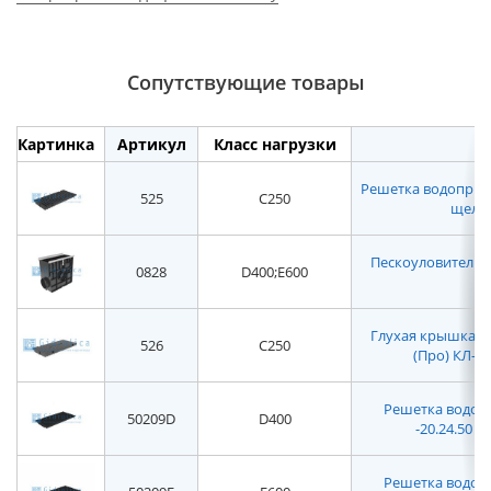
Сопутствующие товары
Картинка
Артикул
Класс нагрузки
Решетка водоприемн
525
C250
щелев
Пескоуловитель Gid
0828
D400;E600
п
Глухая крышка дл
526
C250
(Про) КЛ-20
Решетка водопр
50209D
D400
-20.24.50 -
Решетка водопр