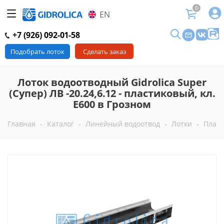
0
EN
+7 (926) 092-01-58
Подобрать лоток
Сделать заказ
Лоток водоотводный Gidrolica Super
(Супер) ЛВ -20.24,6.12 - пластиковый, кл.
Е600 в Грозном
Главная
-
Каталог
-
Линейный водоотвод
-
Лотки
-
Пласт