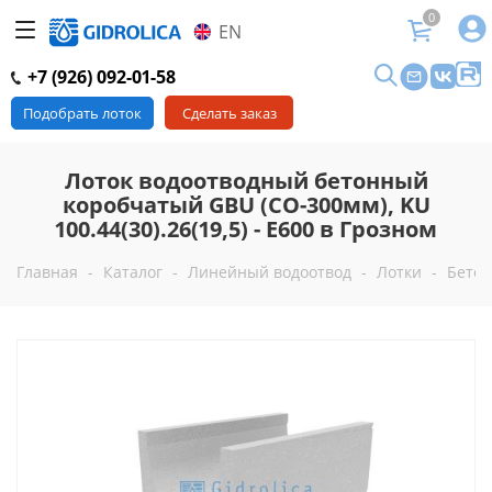
0
EN
+7 (926) 092-01-58
Подобрать лоток
Сделать заказ
Лоток водоотводный бетонный
коробчатый GBU (СО-300мм), KU
100.44(30).26(19,5) - E600 в Грозном
Главная
-
Каталог
-
Линейный водоотвод
-
Лотки
-
Бетон