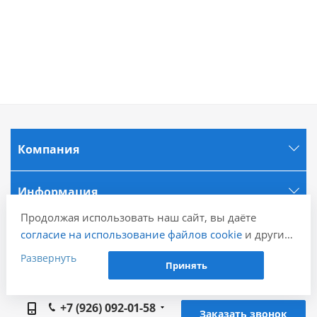
Компания
Информация
Продолжая использовать наш сайт, вы даёте
Города
согласие на использование файлов cookie
и других
пользовательских данных (включая IP-адрес,
Развернуть
Принять
сведения о местоположении, устройстве, действиях
Наши контакты
на сайте и т. п.) для функционирования сайта,
проведения статистических исследований,
+7 (926) 092-01-58
Заказать звонок