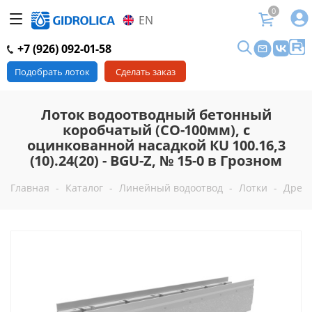
0
EN
+7 (926) 092-01-58
Подобрать лоток
Сделать заказ
Лоток водоотводный бетонный
коробчатый (СО-100мм), с
оцинкованной насадкой КU 100.16,3
(10).24(20) - BGU-Z, № 15-0 в Грозном
Главная
-
Каталог
-
Линейный водоотвод
-
Лотки
-
Дрен