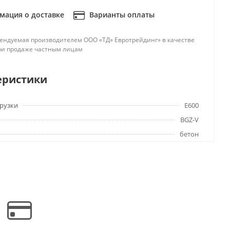
ация о доставке
Варианты оплаты
ендуемая производителем ООО «ТД» Евротрейдинг» в качестве
ри продаже частным лицам
еристики
грузки
E600
BGZ-V
бетон