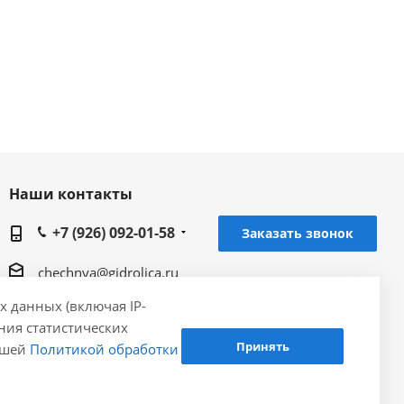
Наши контакты
+7 (926) 092-01-58
Заказать звонок
chechnya@gidrolica.ru
х данных (включая IP-
Региональное представительство Gidrolica в г.
ения статистических
Грозный, 364042, Чеченская Республика, г.
Принять
нашей
Политикой обработки
Грозный, 1 Самашкинский пер, дом № 5, кв.12