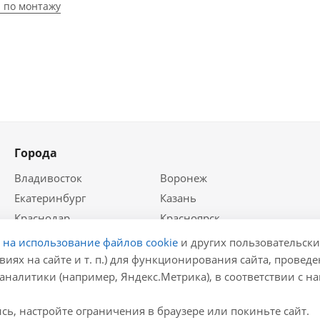
 по монтажу
Города
Владивосток
Воронеж
Екатеринбург
Казань
Краснодар
Красноярск
Крым
Москва
е на использование файлов cookie
и других пользовательски
Нижний Новгород
Новосибирск
виях на сайте и т. п.) для функционирования сайта, провед
аналитики (например, Яндекс.Метрика), в соответствии с 
Ростов-на-Дону
Самара
Санкт-Петербург
ь, настройте ограничения в браузере или покиньте сайт.