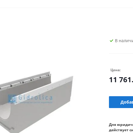
В налич
Цена:
11 761
Добав
Для юридич
действует с