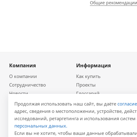
Общие рекомендации
Компания
Информация
О компании
Как купить
Сотрудничество
Проекты
Новости
Глоссарий
Контакты
Гидравлический
Продолжая использовать наш сайт, вы даёте
согласи
калькулятор
Политика
адрес, сведения о местоположении, устройстве, дейст
Для проектировщиков
исследований, ретаргетинга и использования систем 
Реквизиты
Карта сайта
персональных данных.
Результаты СОУТ
Если вы не хотите, чтобы ваши данные обрабатывалис