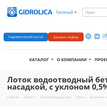
Грозный
Гидравлический расчет
Заказать подбор
КАТАЛОГ
О КОМПАНИИ
ПРОЕ
Лоток водоотводный бе
насадкой, с уклоном 0,5% 
Главная
-
Каталог
-
Линейный водоотвод
-
Лотки
-
Бетонные л