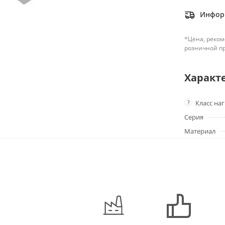
Информ
*Цена, реком
розничной п
Характ
?
Класс на
Серия
Материал