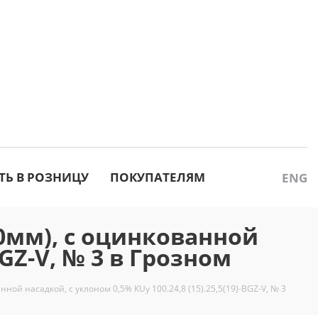
ТЬ В РОЗНИЦУ
ПОКУПАТЕЛЯМ
ENG
мм), с оцинкованной
BGZ-V, № 3 в Грозном
й насадкой, с уклоном 0,5% КUу 100.24,8 (15).25,5(19)-BGZ-V, № 3