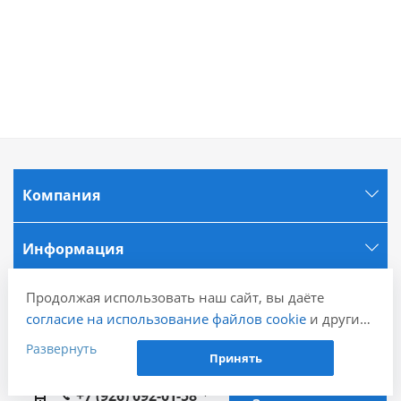
Компания
Информация
Продолжая использовать наш сайт, вы даёте
Города
согласие на использование файлов cookie
и других
пользовательских данных (включая IP-адрес,
Развернуть
Наши контакты
Принять
сведения о местоположении, устройстве, действиях
на сайте и т. п.) для функционирования сайта,
+7 (926) 092-01-58