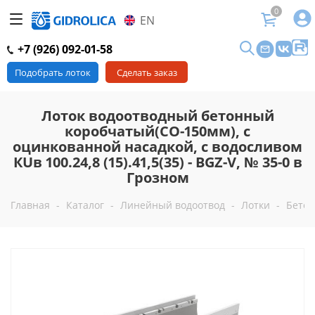
0
EN
+7 (926) 092-01-58
Подобрать лоток
Сделать заказ
Лоток водоотводный бетонный
коробчатый(СО-150мм), с
оцинкованной насадкой, с водосливом
КUв 100.24,8 (15).41,5(35) - BGZ-V, № 35-0 в
Грозном
Главная
-
Каталог
-
Линейный водоотвод
-
Лотки
-
Бетон