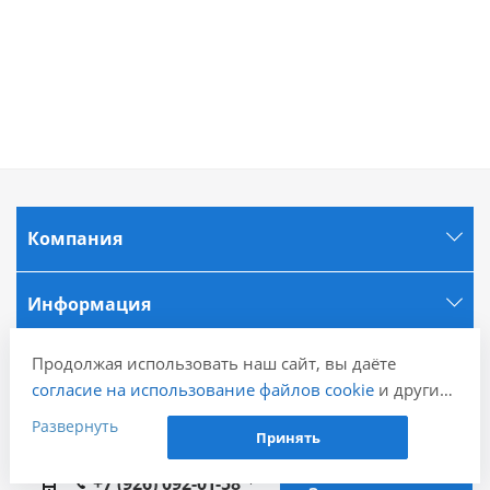
Компания
Информация
Продолжая использовать наш сайт, вы даёте
Города
согласие на использование файлов cookie
и других
пользовательских данных (включая IP-адрес,
Развернуть
Наши контакты
Принять
сведения о местоположении, устройстве, действиях
на сайте и т. п.) для функционирования сайта,
+7 (926) 092-01-58