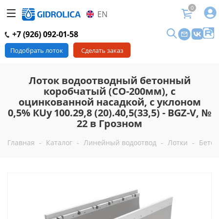
0
EN
+7 (926) 092-01-58
Подобрать лоток
Сделать заказ
Лоток водоотводный бетонный
коробчатый (СО-200мм), с
оцинкованной насадкой, с уклоном
0,5% КUу 100.29,8 (20).40,5(33,5) - BGZ-V, №
22 в Грозном
Главная
-
Каталог
-
Линейный водоотвод
-
Лотки
-
Бетон