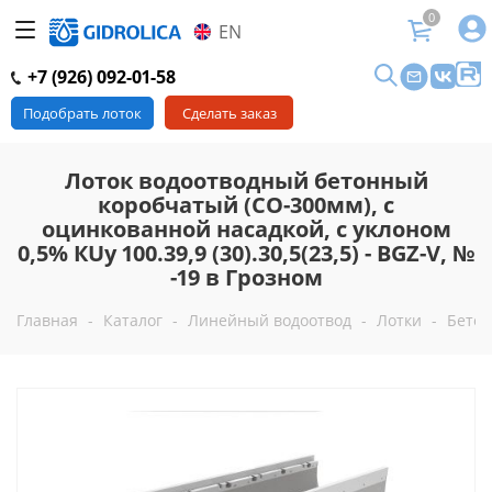
0
EN
+7 (926) 092-01-58
Подобрать лоток
Сделать заказ
Лоток водоотводный бетонный
коробчатый (СО-300мм), с
оцинкованной насадкой, с уклоном
0,5% КUу 100.39,9 (30).30,5(23,5) - BGZ-V, №
-19 в Грозном
Главная
-
Каталог
-
Линейный водоотвод
-
Лотки
-
Бетон