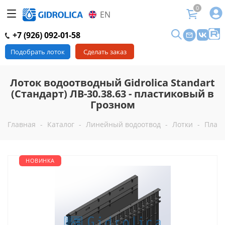
0
EN
+7 (926) 092-01-58
Подобрать лоток
Сделать заказ
Лоток водоотводный Gidrolica Standart
(Стандарт) ЛВ-30.38.63 - пластиковый в
Грозном
Главная
-
Каталог
-
Линейный водоотвод
-
Лотки
-
Пласт
НОВИНКА