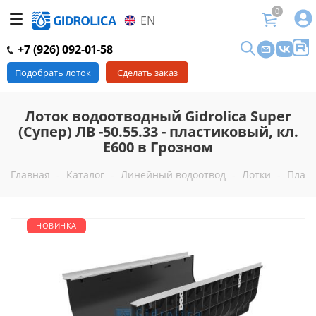
0
EN
+7 (926) 092-01-58
Подобрать лоток
Сделать заказ
Лоток водоотводный Gidrolica Super
(Супер) ЛВ -50.55.33 - пластиковый, кл.
Е600 в Грозном
Главная
-
Каталог
-
Линейный водоотвод
-
Лотки
-
Пласт
НОВИНКА