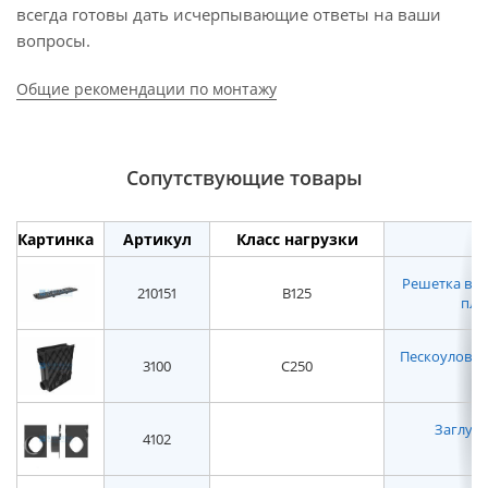
всегда готовы дать исчерпывающие ответы на ваши
вопросы.
Общие рекомендации по монтажу
Сопутствующие товары
Картинка
Артикул
Класс нагрузки
Решетка водо
210151
B125
пла
Пескоуловител
3100
C250
Заглушк
4102