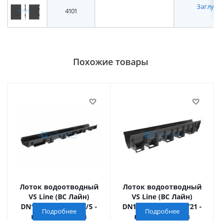
Заглушк
4101
Похожие товары
Лоток водоотводный
Лоток водоотводный
VS Line (ВС Лайн)
VS Line (ВС Лайн)
DN100.14.05, SB 6,5/5 -
DN100.14.15, SB 6,5/21 -
Подробнее
Подробнее
пластиковый в
пластиковый в