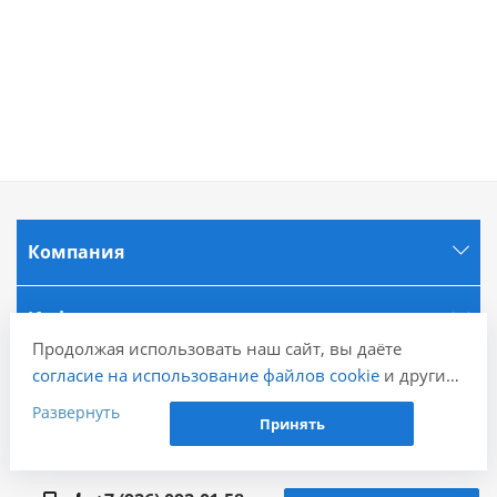
Компания
Информация
Продолжая использовать наш сайт, вы даёте
согласие на использование файлов cookie
и других
Города
пользовательских данных (включая IP-адрес,
Развернуть
Принять
сведения о местоположении, устройстве, действиях
Наши контакты
на сайте и т. п.) для функционирования сайта,
проведения статистических исследований,