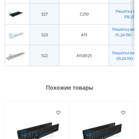
Решётка вод
527
C250
РВ-20.2
Решетка водоп
523
A15
-15.24.100 -
Решетка водоп
522
A15;B125
-20.24.100 -
Похожие товары