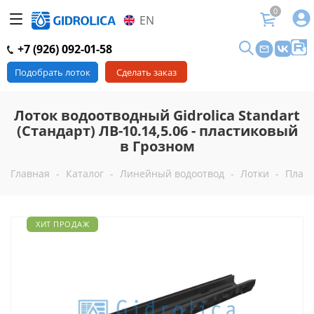
0
EN
+7 (926) 092-01-58
Подобрать лоток
Сделать заказ
Лоток водоотводный Gidrolica Standart
(Стандарт) ЛВ-10.14,5.06 - пластиковый
в Грозном
Главная
-
Каталог
-
Линейный водоотвод
-
Лотки
-
Пласт
ХИТ ПРОДАЖ