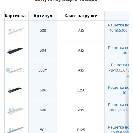
Картинка
Артикул
Класс нагрузки
Решетка водо
508
A15
-10.13,6.100
Решетка водо
504
A15
-10.13
Решетка вод
508/1
A15
РВ-10.13,6.1
отв
Решетка водо
506
C250
-10.13
Решетка водо
500
A15
-10.13,6.50 
Решетка водо
501
B125
-10.13,6.100