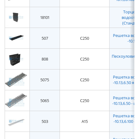
Торцева
18101
водоотво
(Стандар
Решетка водо
507
C250
-10.13
Пескоуловитель
808
C250
Решетка водо
5075
C250
-10.13,6.50 я
Решетка водо
5065
C250
-10.13,6.50 -
Решетка водо
503
A15
-10.13,6.100