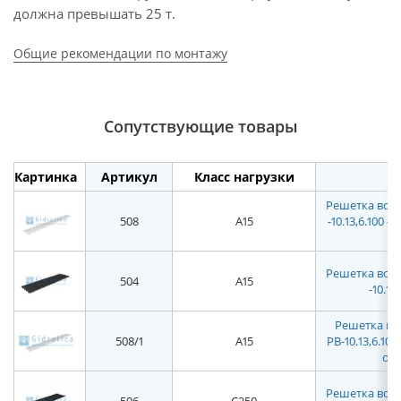
должна превышать 25 т.
Общие рекомендации по монтажу
Сопутствующие товары
Картинка
Артикул
Класс нагрузки
Решетка водо
508
A15
-10.13,6.100
Решетка водо
504
A15
-10.13
Решетка вод
508/1
A15
РВ-10.13,6.1
отв
Решетка водо