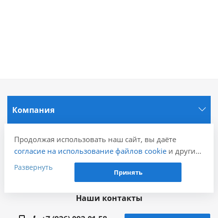
Компания
Информация
Продолжая использовать наш сайт, вы даёте
согласие на использование файлов cookie
и других
пользовательских данных (включая IP-адрес,
Развернуть
Города
Принять
сведения о местоположении, устройстве, действиях
на сайте и т. п.) для функционирования сайта,
Наши контакты
проведения статистических исследований,
ретаргетинга и использования систем аналитики