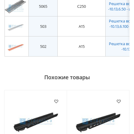
Решетка водо
5065
C250
-10.13,6.50 -
Решетка водо
503
A15
-10.13,6.100
Решетка водо
502
A15
-10.13
Похожие товары