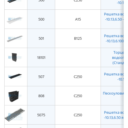
506
C250
-10.13
Решетка водо
500
A15
-10.13,6.50 
Решетка водо
501
B125
-10.13,6.100
Торцева
18101
водоотво
(Стандар
Решетка водо
507
C250
-10.13
Пескоуловитель
808
C250
Решетка водо
5075
C250
-10.13,6.50 я