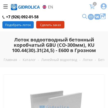
0
EN
+7 (926) 092-01-58
Подобрать лоток
Сделать заказ
Лоток водоотводный бетонный
коробчатый GBU (СО-300мм), KU
100.44(30).31(24,5) - E600 в Грозном
Главная
-
Каталог
-
Линейный водоотвод
-
Лотки
-
Бетон