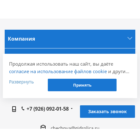
Компания
Информация
Продолжая использовать наш сайт, вы даёте
согласие на использование файлов cookie
и других
Города
пользовательских данных (включая IP-адрес,
Развернуть
Принять
сведения о местоположении, устройстве, действиях
на сайте и т. п.) для функционирования сайта,
Наши контакты
проведения статистических исследований,
+7 (926) 092-01-58
ретаргетинга и использования систем аналитики
Заказать звонок
(например, Яндекс.Метрика), в соответствии с
нашей
Политикой обработки персональных
chechnya@gidrolica.ru
данных.
Если вы не хотите, чтобы ваши данные