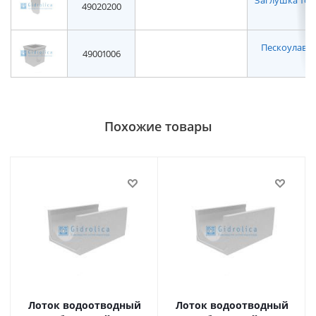
Заглушка торце
49020200
Пескоулавл
49001006
н
Похожие товары
Лоток водоотводный
Лоток водоотводный