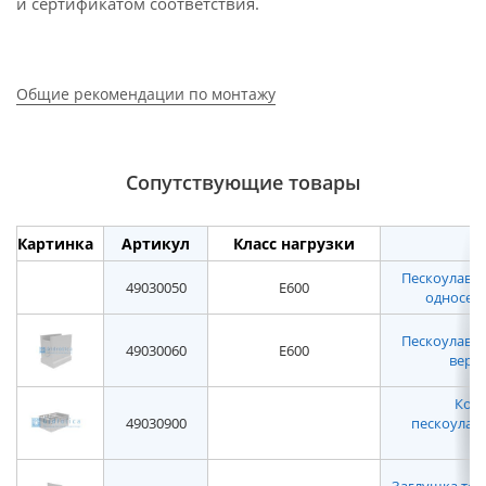
и сертификатом соответствия.
Общие рекомендации по монтажу
Сопутствующие товары
Картинка
Артикул
Класс нагрузки
Пескоулавл
49030050
E600
односекц
Пескоулавл
49030060
E600
верхн
Корз
49030900
пескоулав