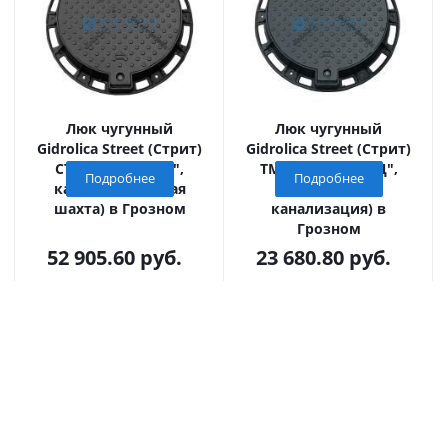
Люк чугунный
Люк чугунный
Gidrolica Street (Стрит)
Gidrolica Street (Стрит)
СТ(Е600)-2-60 ("К",
ТМ(Д400)-2-60 ("Д",
Подробнее
Подробнее
канализационная
дождевая
шахта) в Грозном
канализация) в
Грозном
52 905.60
руб.
23 680.80
руб.