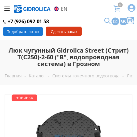
0
EN
+7 (926) 092-01-58
Подобрать лоток
Сделать заказ
Люк чугунный Gidrolica Street (Стрит)
Т(C250)-2-60 ("В", водопроводная
система) в Грозном
Главная
-
Каталог
-
Системы точечного водоотвода
-
Люк
НОВИНКА