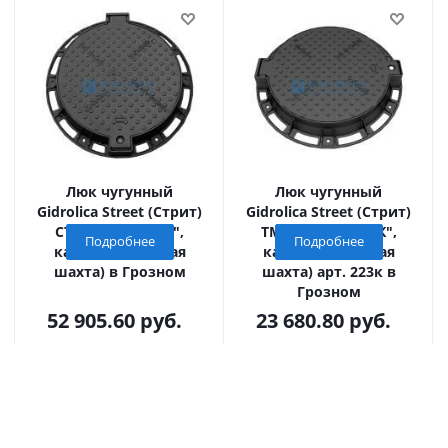
Люк чугунный
Люк чугунный
Gidrolica Street (Стрит)
Gidrolica Street (Стрит)
СТ(Е600)-2-60 ("К",
ТМ(Д400)-2-60 ("К",
Подробнее
Подробнее
канализационная
канализационная
шахта) в Грозном
шахта) арт. 223к в
Грозном
52 905.60
руб.
23 680.80
руб.