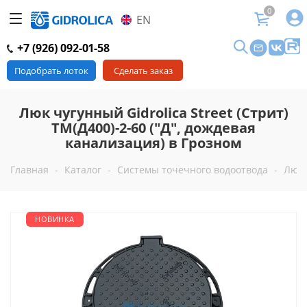
0
EN
+7 (926) 092-01-58
Подобрать лоток
Сделать заказ
Люк чугунный Gidrolica Street (Стрит)
ТМ(Д400)-2-60 ("Д", дождевая
канализация) в Грозном
Главная
-
Каталог
-
Системы точечного водоотвода
-
Люк
НОВИНКА